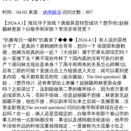
时间：04-02
来源：
休闲娱乐
访问次数：807
【2024.4.1】辣目洋子加戏？唐嫣算是转型成功？楚乔传2赵丽
颖林更新？白敬亭和宋轶？李浩菲有背景？
“扒酱每日一爆料”扒酱来了◆◆ ◆【2024.4.1】有人说刘昊然
分手了，是真的？唐鹤德怀念哥哥，想问一下 张国荣和唐鹤
德，他俩当初真的在一起？《大侦探》属于芒果头部综艺吗？
会一直做下去？爽子现在咋样了？国内真的没有可执行的资
产？请问林允现在是单身？丁禹兮和周奇的关系怎么样啊?以
后有二搭的可能？直接点击上方链接进入关注，就可以看到更
多内容，每天都有新瓜吃吃（娱乐爆姐）The first question1 爆
姐，《楚乔传2》还有希望抬上来嘛？赵丽颖和林更新会接
吗？之前讲过了，这剧能做第二季的概率很小，因为资方要求
必须原班人马，否则不投钱，但是赵丽颖不想接，林更新见赵
丽颖不接，他也不接，所以剧本写出来之后就一直搁置着，没
资金影视化The second question2 问问白敬亭和宋轶现在还在一
起吗？在一起，俩人还是蛮稳定的，白敬亭年初那个春山学的
事儿对他一点影响都没有，事业以及感情都没啥波动，他早些
年没啥作品的时候流量就很稳定，一度被称为大流量小生之