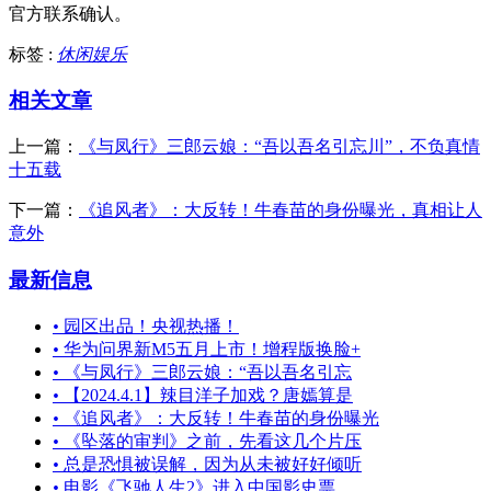
官方联系确认。
标签 :
休闲娱乐
相关文章
上一篇：
《与凤行》三郎云娘：“吾以吾名引忘川”，不负真情
十五载
下一篇：
《追风者》：大反转！牛春苗的身份曝光，真相让人
意外
最新信息
•
园区出品！央视热播！
•
华为问界新M5五月上市！增程版换脸+
•
《与凤行》三郎云娘：“吾以吾名引忘
•
【2024.4.1】辣目洋子加戏？唐嫣算是
•
《追风者》：大反转！牛春苗的身份曝光
•
《坠落的审判》之前，先看这几个片压
•
总是恐惧被误解，因为从未被好好倾听
•
电影《飞驰人生2》进入中国影史票