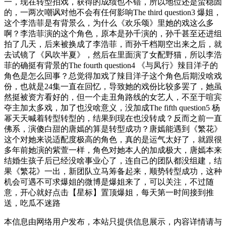
一，现在转型拍戏，获得的成绩也不错，所以地位还是蛮稳固
的，一两次嘲讽对他不会有任何影响The third question3 爆姐，
这个李浩菲是有背景么，为什么《欢乐颂》里她的戏这么多
啊？李浩菲演的这个角色，原本是孙千演的，孙千甚至还进组
拍了几天，后来被换成了李浩菲，而孙千档期空出来之后，就
去试镜了《风吹半夏》，然后在里面演了女配野猫，所以李浩
菲的确挺有背景的The fourth question4 《与凤行》辣目洋子的
角色是怎么回事？总觉得加戏了辣目洋子这个角色后期没啥戏
份，也就是24集一直在回忆，导致她的戏份比较多罢了，她虽
然挺被资方看好的，但一个走丑角路线的女艺人，不至于喧宾
夺主加太多戏，加了也没啥意义，没加成The fifth question5 杨
幂天天喊着转型转型的，结果到现在也没转成？反而之前一直
佛系，演傻白甜的唐嫣的算是转型成功？唐嫣能遇到《繁花》
这个对她来说适配度极高的角色，真的是运气太好了，就跟很
多年前她演的紫萱一样，角色对她本人的加成极大，唐嫣本来
结婚生孩子后已经没啥事业心了，连自己的团队都没组建，结
果《繁花》一出，新团队立马筹备起来，顺势转型成功，这种
机会可遇不可求爆姐的微博是爆姐来了，可以关注，不过随
意，开心就好点击【星标】置顶爆姐，每天第一时间接到推
送，吃瓜不迷路
本信息由网络用户发布，
本站只提供信息展示，内容详情请与