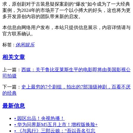
求，原创剧对于古装悬疑探案剧的“爆改”如今成为了一大经典
案例，为2024年的市场开了一个以小搏大的好头，这也将为更
多开发原创内容的团队带来新的启发。
本信息由网络用户发布，
本站只提供信息展示，内容详情请与
官方联系确认。
标签 :
休闲娱乐
相关文章
上一篇：
西媒：关于鲁比亚莱斯生平的电影即将由美国影视公
司拍摄
下一篇：
史上最穷的7个剧组，拍出的7部顶级神剧，百看不厌
的经典
最新信息
•
园区出品！央视热播！
•
华为问界新M5五月上市！增程版换脸+
•
《与凤行》三郎云娘：“吾以吾名引忘