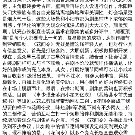
素，主角服装参考古画、壁画后再结合人设进行创作，禾阳巨
头四大宗族有着各自光怪陆离地阵地和审美调性，灯会场景更
是烟火气十足。这些大场景和小细节都为剧集铺垫下浓郁的氛
围感，年轻化的审美为观众的沉浸式追剧大大加分。颠覆预
期，以亮点长板直击观众需求在剧集的诸多好评中，“颠覆预
期”是每个人都要夸上一句的。复盘剧集的成功，从制作细节
到营销联动，《花间令》无疑是懂这届年轻人的，也对行业具
有借鉴意义。首先是打破套路、大胆创新，积极做原创开发，
现在，观众早已看腻了古早的言情套路，结合当下社会话题，
古装剧同样可以与当下联动，在剧本阶段就预埋传播话题，让
好的剧作成为亮点本身。其次，打磨好细节同样可以让小成本
项目收获S+级播出效果。情节不注水、群像人物丰富、风格
极致化，再加上服化道的美学助力，用心制作的好内容终归会
在市场上脱颖而出。最后，在播出期间，剧集的营销也要积极
整活。目前，《卓少强宠落跑小笙99亿次》《我给县令前夫当
秘书》等短剧式花式剪辑就带动网友二创，#花间令癫成了我
想要的样子##花间令变土味短剧#等话题下就有不少网友上传
的二创作品，营销互动主打一个短剧陪伴和剧集无缝衔接，持
续增加着观众与剧集的粘合度。当然，《花间令》在播出后也
受到不少争议，比如剧中的情节逻辑和强设定就受到观众诟
病，瑕不掩瑜的是，《花间令》以多个亮点长板直击观众需