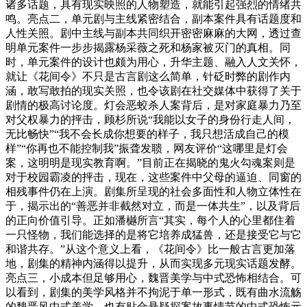
诸多话题，具有现实映照的人物塑造，就能引起强烈的情绪共
鸣。亮点二，单元剧与主线紧密结合，副本案件具有话题度和
人性关照。剧中主线与副本共同织开密密麻麻的大网，透过查
明单元案件一步步揭露杨采薇之死和杨家被灭门的真相。同
时，单元案件的设计也颇为用心，升华主题、融入人文关怀，
就让《花间令》不只是古言剧这么简单，针砭时弊的剧作内
涵，敢写敢拍的现实关照，也令该剧在社交媒体中获得了关于
剧情的极高讨论度。灯会恶蛟杀人案背后，是对家庭暴力乃至
对父权暴力的抨击，顾杉所说“我能以女子的身份行走人间，
无比畅快”“我不会长成你想要的样子，我只想活成自己的模
样”“你再也不能控制我”振聋发聩，网友评价“这哪里是灯会
案，这明明是现实教育啊。”目前正在揭晓的鬼火勾魂案则是
对于校园霸凌的抨击，现在，这些案件中父母的逼迫、同窗的
相残事件仍在上演。剧集所呈现的社会多面性和人物立体性在
于，揭示出的“善恶并非截然对立，而是一体共生”，以及背后
的正向价值引导。正如潘樾所言“其实，每个人的心里都住着
一只怪物，我们能选择的是将它培养成猛兽，还是接受它与它
和谐共存。”从这个意义上看，《花间令》比一般古言更加落
地，剧集的精神内涵得以提升，从而实现多元现实话题发酵。
亮点三，小成本但足够用心，魏晋美学与中式恐怖相结合。可
以看到，剧集的美学风格并不拘泥于单一形式，既有曲水流觞
的魏晋风中式美学，也有贴合悬疑探案故事情节的中式恐怖元