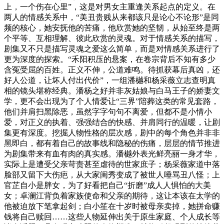
上，一个伤在心里”，这是对男女主重逢关系起点的定义。在
两人的情感关系中，“美丑贵贱从来都该只是论心不论形”是同
频的核心，她安抚他的苦痛，他欣赏她的坚韧，从始至终是两
个平等、互相理解、彼此欣赏的灵魂。对于情感关系的描写，
剧集又不只是描写灵魂之爱这么简单，而是对情感关系进行了
更为深度的探索。“禾阳积压的悬案，在卷宗背后不知有多少
含冤受屈的百姓。正义不伸，公道难鸣。待抓获幕后真凶，还
好人公道，让坏人付出代价”，一组潘樾和杨采薇立志查明真
相的镜头堪称经典。潘杨之好并非灰姑娘与白马王子的娇妻文
学，更不会出现为了个人情爱让“三界”陪葬这类的常见套路，
他们并肩扫黑除恶，虽然字字句句不离爱，但都不是小情小
爱，对正义的执着、强强结合的快感、并肩同行的温暖，让剧
集更有深度。挖掘人物性格的层次感，剧中的每个角色并非非
黑即白，都有着自己的故事线和隐秘的伤痛，层层的情节推进
为剧集带来有血有肉的真实感。潘樾外表光鲜亮丽一身才华，
实际上是遭受父亲苛责甚至虐待的世家庶子；杨采薇家道中落
脸部又留下大伤疤，从大家闺秀变成了被世人唾骂丑八怪；上
官芷自小是胖女，为了好看把自己“折磨”成人人惧怕的大美
女；卓澜江背负着家族使命和父亲的期待，这让本该在太学的
他被迫放下笔拿起剑；白小笙在十岁时被母亲卖掉，她拼命赚
钱将自己赎回……这些人物延伸出关于原生家庭、个人成长等