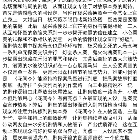
名场面和结局的剧透，从而让观众专注于对故事本身的期待。
首先是情感悬念的强设定。当仵作杨采薇换脸至千金恶女上官
芷身上，大婚当日，杨采薇亲眼目睹新娘坠楼，疑凶竟是要娶
他的潘樾，此后，杨采薇便以上官芷的身份与潘樾相处，二人
从互相怀疑的危险关系到一步步揭开谜题的信任建立，小心翼
翼的试探和不敢相认的爱意，内敛的情愫让观众直呼“好磕”。
而剧情发展中探案悬念也是环环相扣。杨采薇之死的大悬念与
一系列单元探案交织并行，灯会杀人案、鬼火勾魂案副本一步
步揭露出隐藏在禾阳的罪恶和秘密，其背后牵扯的四大宗族势
力、潜藏的水波纹组织都在一点点展露马脚，主人公要调查的
不仅是单一案件，更是禾阳盘根错节的黑恶势力。难能可贵的
是，《花间令》能坚持将探案悬疑进行到底，把悬案故事打磨
彻底，抛弃挂羊头卖狗肉的剧作套路，向工业糖精说不，统一
的剧作逻辑由此释放出长尾效应，让剧集热度一路高升。小成
本但足够用心《花间令》有何亮点？在最直观的人设、悬案卖
点宣传热度下降后，剧集的播出转而进入到内核检验时期，当
观众将注意力转移到剧集本身，《花间令》在人物塑造、主题
升华、美学加持上的细致处理，让剧集持续释放吸引力，从而
带动网友自来水分析剧情和人物细节，产出优质评论，这在互
动上实现观众与好剧集的双向奔赴。亮点一，人设真实不套
路，层次丰满强共鸣。剧集开篇的盲画师曾说“一个疤在脸