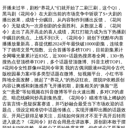
开播未过半，剧粉“养花人”们就开始了二刷三刷，这个Q1，
黑马剧《花间令》在大剧当前的市场竞争中斩获了S+大剧的
播出效果，成绩十分瞩目。从内容制作到播出反馈，《花间
令》无疑成为一次原创剧的全面胜利。从数据上看，《花间
令》走出了高开高走的喜人成绩，其扛打能力成为当下热播剧
中瞩目的焦点。上线不到3天，《花间令》就创下优酷年内首
播播放量新高，喜提优酷2024开年最快破10000剧集，连续拿
下了德塔文景气指数、云合首播等多榜TOP1，目前剧集累计
全网曝光量累计近83亿，近3000+话题热搜席卷全网，130+热
搜热点登顶榜单TOP1，多个话题登顶微博、抖音主榜TOP1。
#花间令女性群像##花间令审美 我的古偶润眼液##花间令古代
版校园暴力案#等多类型话题在微博、短视频平台、小红书等
阵地全面发酵，掀起了“养花人”的热议狂欢。摆脱IP依赖原创
内容让爽感和刺激感齐飞开播初期，剧集相关的“换脸”“恶
女”“悬爱”等短视频在抖音微博等平台火速出圈，多对CP的虐
恋、暗恋线瞬间炒高剧集热度。《花间令》瞄准市场上稀缺的
古装言情+悬疑探案赛道，并巧妙融合最受当下市场欢迎的话
题点，强设定精准切中话题传播点，实现开播即出圈的话题效
应。开局已获得足够关注，后续如何保持才不至于高开后转而
进入疲态？《花间令》好在会用悬念讲故事。原创剧本敢于摆
脱对大IP的依赖，虽然少了原始热度支撑，但也减少了原著对