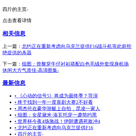
四斤的主页-
点击查看详情
相关信息
上一篇：
北约正在重新考虑向乌克兰提供F16战斗机等此前拒
绝提供的杀器
下一篇：
组图：曾黎穿牛仔衬衫搭配白色毛绒外套现身机场
休闲大方气质佳-高清图集-
最新信息
•
《心动的信号5》将成为最终季？导演
•
终于找到一年一度喜剧大赛2不好看
•
周杰伦在豪华游艇上自拍，昆凌一家人
•
组图：女星黛米·洛瓦托穿一袭简约黑
•
世界杯今夜4场激战！伊朗遭遇死敌冲4
•
北约正在重新考虑向乌克兰提供F16
•
四斤的主页-