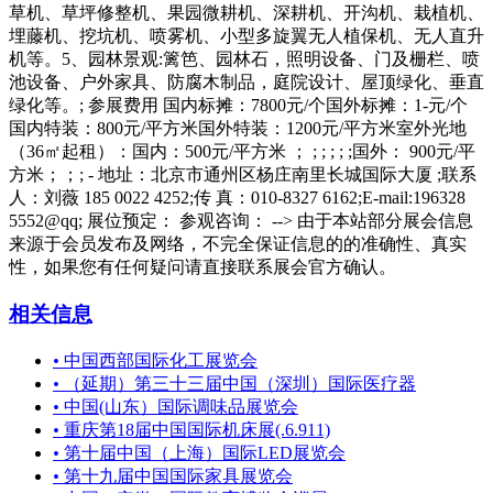
草机、草坪修整机、果园微耕机、深耕机、开沟机、栽植机、
埋藤机、挖坑机、喷雾机、小型多旋翼无人植保机、无人直升
机等。5、园林景观:篱笆、园林石，照明设备、门及栅栏、喷
池设备、户外家具、防腐木制品，庭院设计、屋顶绿化、垂直
绿化等。; 参展费用 国内标摊：7800元/个国外标摊：1-元/个
国内特装：800元/平方米国外特装：1200元/平方米室外光地
（36㎡起租）：国内：500元/平方米 ； ; ; ; ; ;国外： 900元/平
方米；；; - 地址：北京市通州区杨庄南里长城国际大厦 ;联系
人：刘薇 185 0022 4252;传 真：010-8327 6162;E-mail:196328
5552@qq; 展位预定： 参观咨询： --> 由于本站部分展会信息
来源于会员发布及网络，不完全保证信息的的准确性、真实
性，如果您有任何疑问请直接联系展会官方确认。
相关信息
•
中国西部国际化工展览会
•
（延期）第三十三届中国（深圳）国际医疗器
•
中国(山东）国际调味品展览会
•
重庆第18届中国国际机床展(.6.911)
•
第十届中国（上海）国际LED展览会
•
第十九届中国国际家具展览会