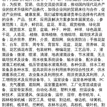
台，为投资、贸易、信息交流提供渠道，推动国内现代花卉产
业的技术升级和产品换代，加强企业间的贸易来往与合作，促
进产业持续、健康发展。我们诚挚地邀请贵单位选择有代表性
的业务、产品、技术、应用及解决方案参加本届展览会。; 参
展范围 1、花卉、鲜切花、盆花、草花、观赏植物、绿化苗
木、观赏苗木、盆景、盆栽、种子、种苗、种球、绿色蔬菜、
干花、人造花、-植物、装饰植物、生物组培、栽培技术及设
备；花卉营养、肥料、介质、遮阳网、病虫害防治；手推花架
车、台车、层车、周专车、育苗车、花盆、花架、营养钵、花
瓶、花艺插花布置、包装材料、柳编花篮、工艺品等。2、灌
溉设备：微灌、喷灌、滴灌、地表灌溉设备、节水灌溉、无土
栽培技术及设备、雨水收集系统设备、输水设备、配水设备、
灌溉工程机械、低压管道输水灌溉系统、各种仪器、排水工程
装备及各种水泵、提高农田水分利用效率的综合性技术、供水
调蓄系统工程、农业集水及利用技术、雨洪资源及其利用、人
工增雨技术及应用设备等。3、温室设备：温室各种玻璃、PC
板、充气覆腊、遮阳网、温室覆盖材料、工厂化育苗成套设
备、温室骨架系统、自动化-系统、塑料大棚、控温设备、保
鲜技术、温室通风、保温设备、温帘、湿帘、卷帘机等。4、
园林植保机械：园艺工具、链锯、割边机、修边机、绿篱机、
割灌机、梳草机、挖树机、农林吊运机、高枝机、吸叶机、割