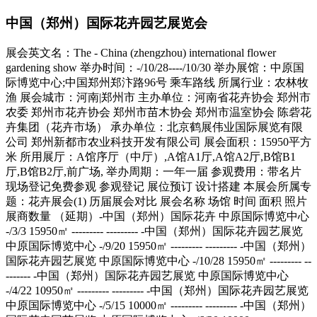
中国（郑州）国际花卉园艺展览会
展会英文名：The - China (zhengzhou) international flower
gardening show 举办时间：-/10/28----/10/30 举办展馆：中原国
际博览中心;中国郑州郑汴路96号 乘车路线 所属行业：农林牧
渔 展会城市：河南|郑州市 主办单位：河南省花卉协会 郑州市
农委 郑州市花卉协会 郑州市苗木协会 郑州市温室协会 陈砦花
卉集团（花卉市场） 承办单位：北京鹤展伟业国际展览有限
公司 郑州新都市农业科技开发有限公司 展会面积：15950平方
米 所用展厅：A馆序厅（中厅）,A馆A1厅,A馆A2厅,B馆B1
厅,B馆B2厅,前广场, 举办周期：一年一届 参观费用：带名片
现场登记免费参观 参观登记 展位预订 设计搭建 本展会所属专
题：花卉展会(1) 历届展会对比 展会名称 场馆 时间 面积 照片
展商数量 （延期）-中国（郑州）国际花卉 中原国际博览中心
-/3/3 15950㎡ --------- --------- -中国（郑州）国际花卉园艺展览
中原国际博览中心 -/9/20 15950㎡ --------- --------- -中国（郑州）
国际花卉园艺展览 中原国际博览中心 -/10/28 15950㎡ --------- --
------- -中国（郑州）国际花卉园艺展览 中原国际博览中心
-/4/22 10950㎡ --------- --------- -中国（郑州）国际花卉园艺展览
中原国际博览中心 -/5/15 10000㎡ --------- --------- -中国（郑州）