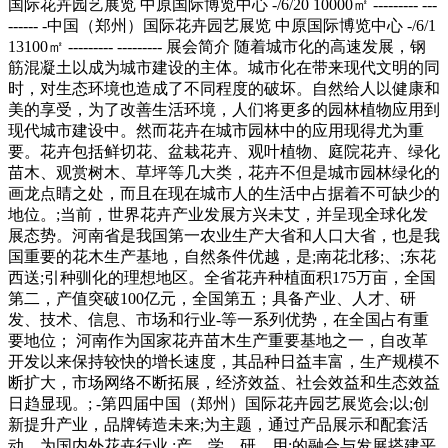
国际花卉园艺展览 中原国际博览中心 -/6/20 10000㎡ --------- ---
------ -中国（郑州）国际花卉园艺展览 中原国际博览中心 -/6/1
13100㎡ --------- --------- 展会简介 随着城市化的高速发展，钢
筋混凝土以成为城市建设的主体。城市化在带来现代文明的同
时，对生态环境也造成了不同程度的破坏。自然给人以健康和
美的享受，为了改善生活环境，人们将更多的园林植物应用到
现代城市建设中。然而花卉在城市园林中的应用现得尤为重
要。花卉包括鲜切花、盆栽花卉、观叶植物、庭院花卉、绿化
苗木、观赏树木、草坪等几大类，花卉不但是城市园林绿化的
画龙点睛之处，而且在现在城市人的生活中占据着不可缺少的
地位。;当前，世界花卉产业发展方兴未艾，并呈现全球化发
展态势。河南省是我国第一农业生产大省和人口大省，也是我
国重要的花木生产基地，自然条件优越，是;南花北移;、;东花
西送;引种驯化的理想地区。全省花卉种植面积175万亩，全国
第二，产值突破100亿元，全国第五；具备产业、人才、研
发、技术、信息、市场和行业-等一系列优势，在全国占有重
要地位； 河南作为国家花卉苗木生产重要基地之一，自改革
开发以来保持较快的增长速度，其品种日益丰富，生产规模不
断扩大，市场网络不断拓展，经济效益、社会效益和生态效益
日趋显现。; -第四届中国（郑州）国际花卉园艺展览会;以;创
新提升产业，品牌铸造未来;为主题，通过产品展示和配套活
动，为国内外花卉行业 ;产、学、研、用;的融合与发展搭建平