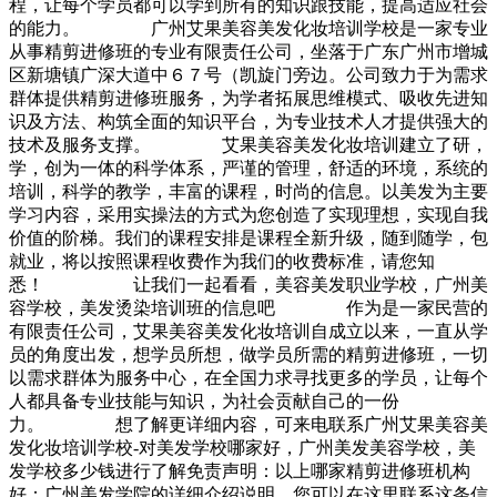
程，让每个学员都可以学到所有的知识跟技能，提高适应社会
的能力。 广州艾果美容美发化妆培训学校是一家专业
从事精剪进修班的专业有限责任公司，坐落于广东广州市增城
区新塘镇广深大道中６７号（凯旋门旁边。公司致力于为需求
群体提供精剪进修班服务，为学者拓展思维模式、吸收先进知
识及方法、构筑全面的知识平台，为专业技术人才提供强大的
技术及服务支撑。 艾果美容美发化妆培训建立了研，
学，创为一体的科学体系，严谨的管理，舒适的环境，系统的
培训，科学的教学，丰富的课程，时尚的信息。以美发为主要
学习内容，采用实操法的方式为您创造了实现理想，实现自我
价值的阶梯。我们的课程安排是课程全新升级，随到随学，包
就业，将以按照课程收费作为我们的收费标准，请您知
悉！ 让我们一起看看，美容美发职业学校，广州美
容学校，美发烫染培训班的信息吧 作为是一家民营的
有限责任公司，艾果美容美发化妆培训自成立以来，一直从学
员的角度出发，想学员所想，做学员所需的精剪进修班，一切
以需求群体为服务中心，在全国力求寻找更多的学员，让每个
人都具备专业技能与知识，为社会贡献自己的一份
力。 想了解更详细内容，可来电联系广州艾果美容美
发化妆培训学校-对美发学校哪家好，广州美发美容学校，美
发学校多少钱进行了解免责声明：以上哪家精剪进修班机构
好：广州美发学院的详细介绍说明，您可以在这里联系这条信