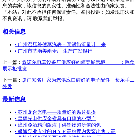
息的卖家，该信息的真实性、准确性和合法性由商家负责。
『本站』对此不承担任何保证责任。举报投诉：如发现违法和
不良资讯，请 联系我们举报。
相关信息
•
广州温压补偿蒸汽表－买涡街流量计＿来
•
广州市荃雨美雨伞厂 生产广发银行
上一篇：
鑫诺尔电器设备厂供应好的卤菜展示柜 ：熟食
展示柜批发
下一篇：
厦门知名厂家为您供应口碑好的电子配件＿长乐手工
外发
最新信息
•
苏州龙合光电——质量好的贴片机提
•
皇辉光电供应全省具有口碑的小型广
•
漳州免酒精润版液｜供销物超所值的免
•
盛通泵业专业的ＮＹＰ高粘度内齿泵出售，高