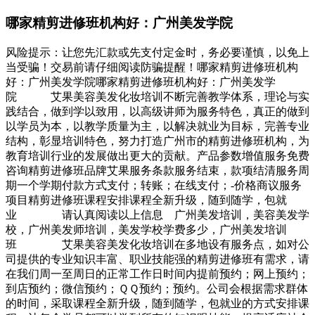
哪家精剪进修班机构好：广州美发学院
风险提示：让您先汇款或先支付定金时，务必要谨慎，以免上
当受骗！交易前请仔细阅读防骗提醒！哪家精剪进修班机构
好：广州美发学院哪家精剪进修班机构好：广州美发学
院 艾果美容美发化妆培训不断完善教学体系，理论与实
践结合，做到学以致用，以高级讲师为服务特色，真正的做到
以学员为本，以教学质量为主，以解决就业为目标，完善专业
结构，彰显培训特色，努力打造广州市的精剪进修班机构，为
教育培训行业的发展做出更大的贡献。产品参数增值服务免费
咨询精剪进修班品牌艾果服务条款服务结束，款项结清服务周
期一个学期付款方式支付；转账；在线支付；-价格商议服务
项目精剪进修班课程安排课程全新升级，随到随学，包就
业 请认真阅读以上信息 广州美发培训，美容美发学
校，广州美发师培训，美发学校学费多少，广州美发培训
班 艾果美容美发化妆培训在多地设有服务点，如对公
司提供的专业知识丰富、职业技能强的精剪进修班有需求，请
在我们周一至周日的正常工作日时间内提前预约；网上预约；
到店预约；微信预约；ＱＱ预约；预约。公司会根据需求群体
的时间，采取课程全新升级，随到随学，包就业的方式安排课