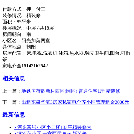
付款方式：
押一付三
装修情况：
精装修
面积：
85平米
楼层概况：
中层 / 共18层
房间朝向：
南
小区名：
阳光加苑两室
具体地点：
朝阳
房屋配置：
床,电视,洗衣机,冰箱,热水器,独立卫生间,阳台,可做
饭
家电齐全​‌‌
15142162542
相关信息
上一篇：
地铁房荷韵新村西区(园区) 普通住宅1厅 精装修
下一篇：
出租东盛华庭3房家私家电全齐小区管理租金2000元
最新信息
•
河东富强小区小二楼133平精装修带
•
滨河苑小区 一室两厅 80m 新装修